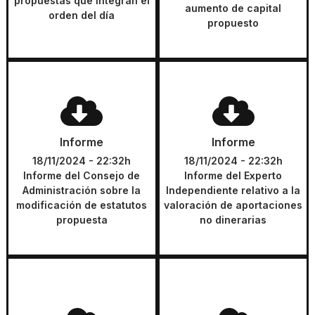
propuestas que integran el
DESCARGAR
DESCARGAR
aumento de capital
orden del día
propuesto
Informe
Informe
Informe del Consejo de
Informe del Experto
Informe
Informe
Administración sobre la
Independiente relativo a la
modificación de estatutos
valoración de aportaciones
18/11/2024 - 22:32h
18/11/2024 - 22:32h
propuesta
no dinerarias
Informe del Consejo de
Informe del Experto
Administración sobre la
Independiente relativo a la
modificación de estatutos
valoración de aportaciones
DESCARGAR
DESCARGAR
propuesta
no dinerarias
Anuncio
Anuncio