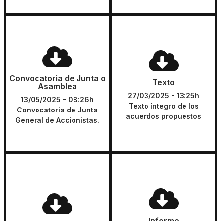
Convocatoria de Junta o
Texto
Asamblea
Texto íntegro de los acuerdos
Convocatoria de Junta
Convocatoria de Junta o
Texto
propuestos
Asamblea
General de Accionistas.
27/03/2025 - 13:25h
13/05/2025 - 08:26h
Texto íntegro de los
DESCARGAR
Convocatoria de Junta
DESCARGAR
acuerdos propuestos
General de Accionistas.
Informe
Tarjeta
Informe del Consejo de
Tarjeta de asistencia
Informe