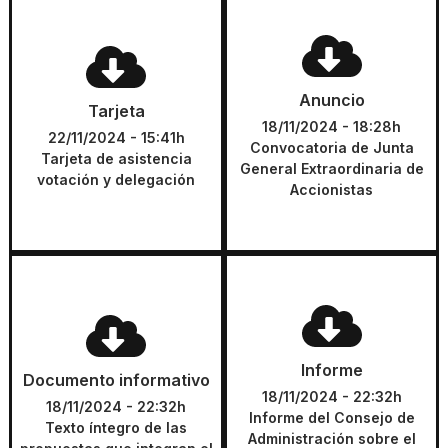
Anuncio
Tarjeta
Convocatoria de Junta
Tarjeta de asistencia
Anuncio
General Extraordinaria de
Tarjeta
votación y delegación
Accionistas
18/11/2024 - 18:28h
22/11/2024 - 15:41h
Convocatoria de Junta
Tarjeta de asistencia
DESCARGAR
General Extraordinaria de
DESCARGAR
votación y delegación
Accionistas
Documento informativo
Informe
Texto íntegro de las
Informe del Consejo de
Informe
Documento informativo
propuestas que integran el
Administración sobre el
18/11/2024 - 22:32h
orden del día
aumento de capital propuesto
18/11/2024 - 22:32h
Informe del Consejo de
Texto íntegro de las
Administración sobre el