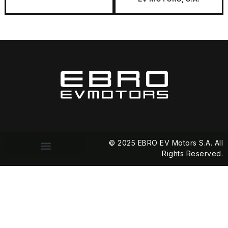
© 2025 EBRO EV Motors S.A. All
Rights Reserved.
Política de privacidad
Política de cookies (EU)