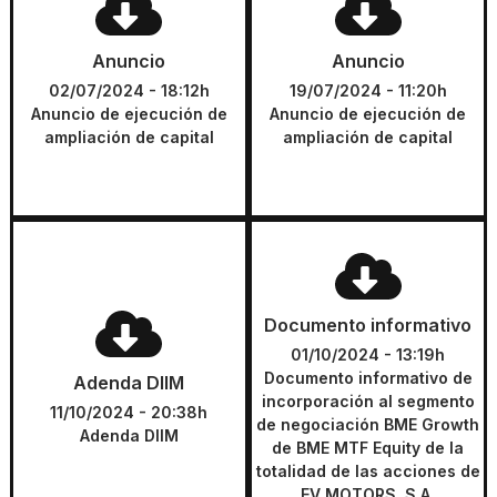
Anuncio de ejecución de
Anuncio de ejecución de
Anuncio
Anuncio
ampliación de capital
ampliación de capital
02/07/2024 - 18:12h
19/07/2024 - 11:20h
Anuncio de ejecución de
Anuncio de ejecución de
DESCARGAR
DESCARGAR
ampliación de capital
ampliación de capital
Documento informativo
Documento informativo de
Documento informativo
Documento informativo
incorporación al segmento de
negociación BME Growth de
01/10/2024 - 13:19h
Adenda DIIM
BME MTF Equity de la
Documento informativo de
Adenda DIIM
totalidad de las acciones de
incorporación al segmento
11/10/2024 - 20:38h
DESCARGAR
EV MOTORS, S.A.
de negociación BME Growth
Adenda DIIM
de BME MTF Equity de la
totalidad de las acciones de
DESCARGAR
EV MOTORS, S.A.