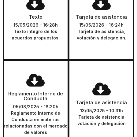
Texto íntegro de los acuerdos
Tarjeta de asistencia,
Texto
Tarjeta de asistencia
propuestos.
votación y delegación.
15/05/2026 - 16:28h
15/05/2026 - 16:24h
Texto íntegro de los
Tarjeta de asistencia,
DESCARGAR
DESCARGAR
acuerdos propuestos.
votación y delegación.
Reglamento Interno de
Conducta
Tarjeta
Reglamento Interno de
Reglamento Interno de
Tarjeta de asistencia
Conducta
Conducta en materias
Tarjeta de asistencia
votación y delegación
relacionadas con el mercado
05/08/2025 - 18:20h
13/05/2025 - 10:31h
de valores
Reglamento Interno de
Tarjeta de asistencia
DESCARGAR
Conducta en materias
votación y delegación
relacionadas con el mercado
DESCARGAR
de valores