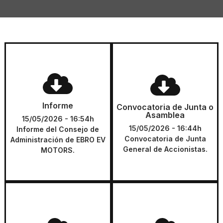
Informe
Convocatoria de Junta o
Asamblea
Informe del Consejo de
Informe
Convocatoria de Junta
Convocatoria de Junta o
Administración de EBRO EV
Asamblea
General de Accionistas.
MOTORS.
15/05/2026 - 16:54h
15/05/2026 - 16:44h
Informe del Consejo de
Convocatoria de Junta
Administración de EBRO EV
DESCARGAR
DESCARGAR
General de Accionistas.
MOTORS.
Texto
Tarjeta