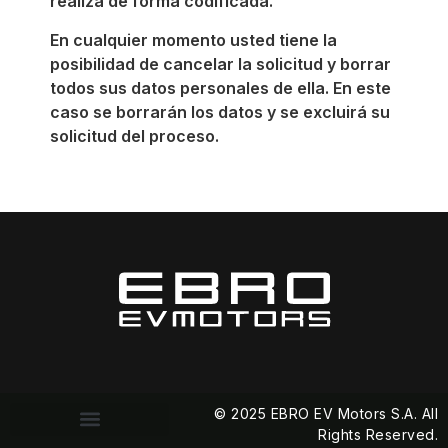
realiza de forma codificada.
En cualquier momento usted tiene la
posibilidad de cancelar la solicitud y borrar
todos sus datos personales de ella. En este
caso se borrarán los datos y se excluirá su
solicitud del proceso.
© 2025 EBRO EV Motors S.A. All
Rights Reserved.
Política de privacidad
Política de cookies (EU)